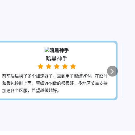
S
Cheryl Chen
蜜蜂VPN最好的就是全平台通用，目前用在好几个设备
上，都可以稳定使用，做的真棒！电脑用起来一点都不
卡，苹果手机也不错，尤其是直播功能，很稳定。