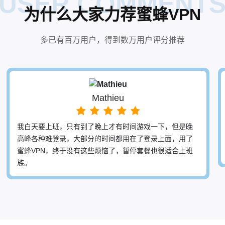
USER COMMENT
为什么大家力荐蜜蜂VPN
多已有百万用户，得到数万用户评分推荐
暗黑神手
前前后后换了多个加速器了，直到用了蜜蜂VPN，在延时
和丢包控制上面，蜜蜂VPN做的都很好，多地区节点支持
加速各个区服，希望越做越好。