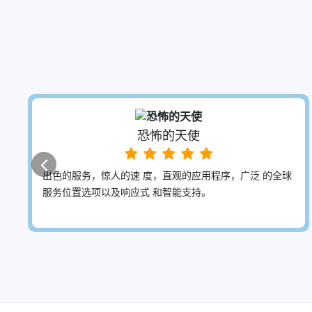
Mathieu
球
我白天要上班，只有到了晚上才有时间游戏一下，但是晚
高峰各种难登录，大部分的时间都用在了登录上面，用了
蜜蜂VPN，终于没有这些烦恼了，暂停套餐也很适合上班
族。